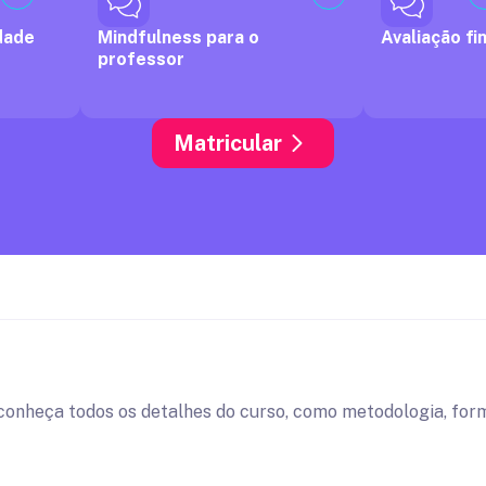
dade
Mindfulness para o
Avaliação fin
professor
Matricular
conheça todos os detalhes do curso, como metodologia, form