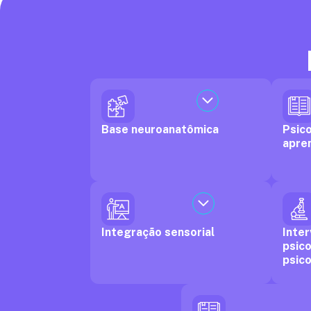
Base neuroanatômica
Psic
apre
Integração sensorial
Inte
psic
psic