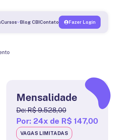
o me matricular
s
Cursos
Blog CBI
Contato
Fazer Login
ento
Mensalidade
De:
R$ 9.528,00
Por:
24x de R$ 147,00
VAGAS LIMITADAS