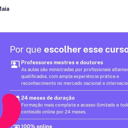
Maia
Por que
escolher esse curs
Professores mestres e doutores
As aulas são ministradas por profissionais altame
qualificados, com ampla experiência prática e
reconhecimento no mercado nacional e internacio
24 meses de duração
Formação mais completa e acesso ilimitado a tod
conteúdo online por 24 meses.
100% online