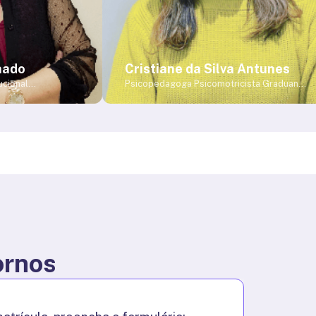
hado
Cristiane da Silva Antunes
ucional
Psicopedagoga Psicomotricista Graduanda
ência Pedagógica
em Psicologia Formação em Autismo
ssomática
Formação em Psicomotricidade Relacional
ista em
Formação em Plano de intervenção e
aduada em
Adaptação de Materiais na Psicopedagogia
lusiva Graduada
Curso em CAA (Comunicação Aumentativa
versidade Gama
Alternativa) Curso Multi Gestos
cenciatura Plena
@psicocristianeantunes
versidade Gama
a área Educacional
: Orientação e
al Neurociência
ia [&hellip;]
ornos