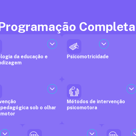
Programação Completa
ologia da educação e
Psicomotricidade
ndizagem
rvenção
Métodos de intervenção
opedagógica sob o olhar
psicomotora
omotor