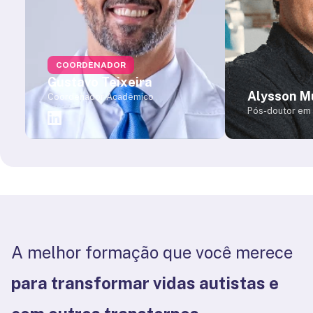
COORDENADOR
Gustavo Teixeira
Alysson M
Coordenador Acadêmico
Pós-doutor em 
biologia de cél
Institute for Bi
Diretor do Ste
Institute for G
Dept. of Pediatr
Molecular Medi
Medicine Rady C
Sanford Conso
A melhor formação que você merece
para transformar vidas autistas e 