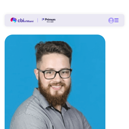
Bolsas a partir de 60% nas pós-graduações do CBI.
☰
Quero me matricular