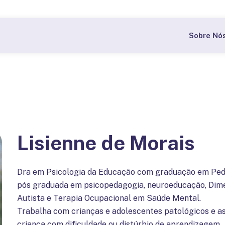
Bolsas a partir de 60% nas pós-graduações do CBI.
Quer
Sobre Nó
Lisienne de Morais
Dra em Psicologia da Educação com graduação em Pedago
pós graduada em psicopedagogia, neuroeducação, Dim
Autista e Terapia Ocupacional em Saúde Mental.
Trabalha com crianças e adolescentes patológicos e a
criança com dificuldade ou distúrbio de aprendizagem.