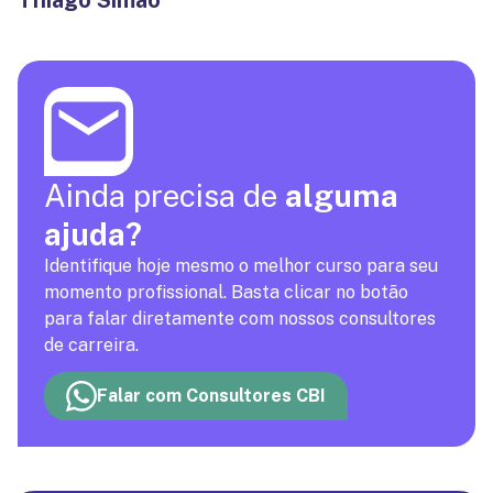
Thiago Simão
Ainda precisa de
alguma
ajuda?
Identifique hoje mesmo o melhor curso para seu
momento profissional. Basta clicar no botão
para falar diretamente com nossos consultores
de carreira.
Falar com Consultores CBI