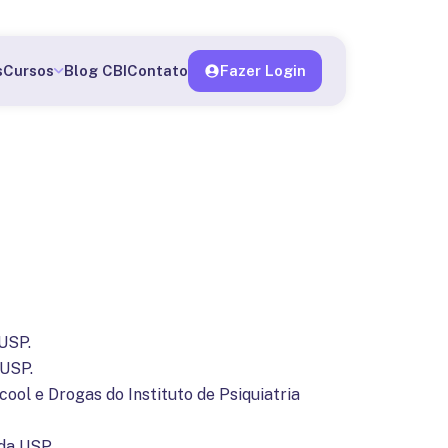
o me matricular
s
Cursos
Blog CBI
Contato
Fazer Login
USP.
MUSP.
ool e Drogas do Instituto de Psiquiatria
da USP.