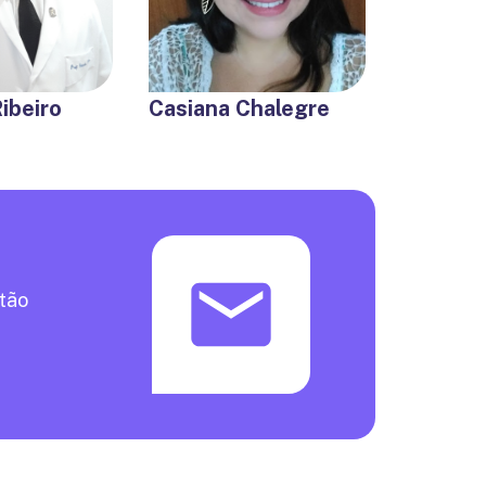
ibeiro
Casiana Chalegre
otão