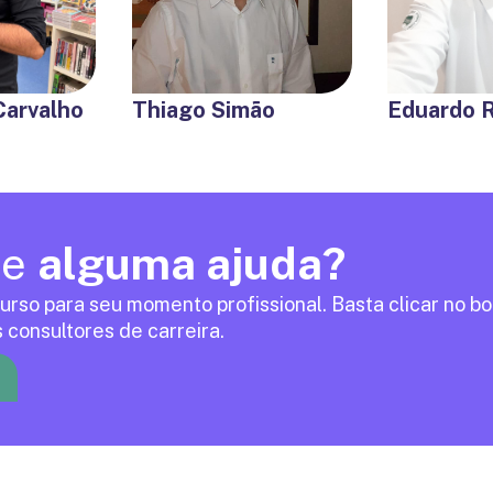
Carvalho
Thiago Simão
Eduardo R
de
alguma ajuda?
urso para seu momento profissional. Basta clicar no b
 consultores de carreira.