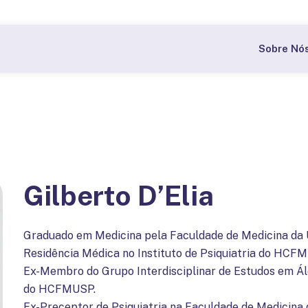
Bolsas a partir de 60% nas pós-graduações do CBI.
Quer
Sobre Nó
Gilberto D’Elia
Graduado em Medicina pela Faculdade de Medicina da 
Residência Médica no Instituto de Psiquiatria do HCF
Ex-Membro do Grupo Interdisciplinar de Estudos em Álc
do HCFMUSP.
Ex-Preceptor de Psiquiatria na Faculdade de Medicina 