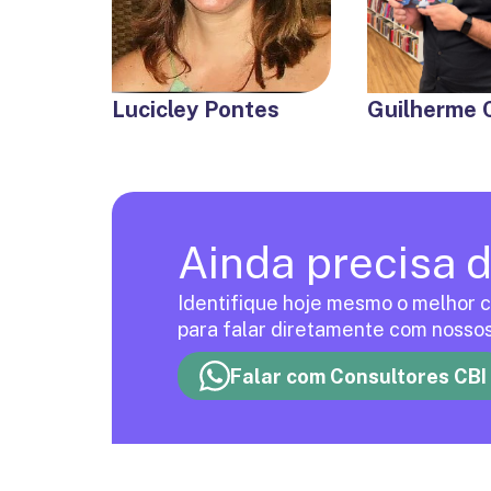
Lucicley Pontes
Guilherme 
Ainda precisa 
Identifique hoje mesmo o melhor c
para falar diretamente com nossos
Falar com Consultores CBI