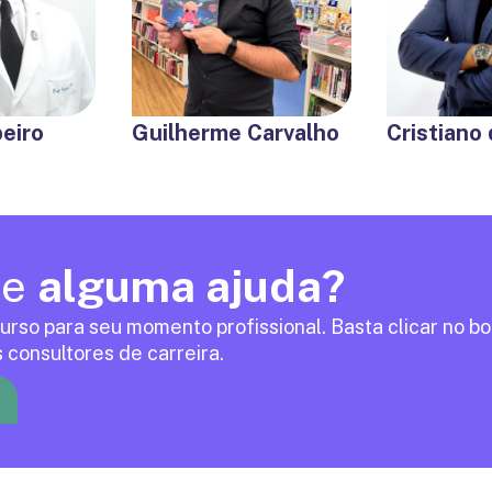
eiro
Guilherme Carvalho
Cristiano
de
alguma ajuda?
urso para seu momento profissional. Basta clicar no b
 consultores de carreira.