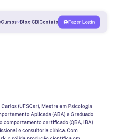
o me matricular
s
Cursos
Blog CBI
Contato
Fazer Login
o Carlos (UFSCar), Mestre em Psicologia
omportamento Aplicada (ABA) e Graduado
do comportamento certificado (QBA, IBA)
sional e consultoria clínica. Com
k, e sólida produção científica em