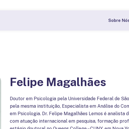
Bolsas a partir de 60% nas pós-graduações do CBI.
Quer
Sobre Nó
Felipe Magalhães
Doutor em Psicologia pela Universidade Federal de Sã
pela mesma instituição, Especialista em Análise do C
em Psicologia. Dr. Felipe Magalhães Lemos é analista 
com atuação internacional em pesquisa, formação profis
estágio doutoral no Queens College – CUNY, em Nova Yor