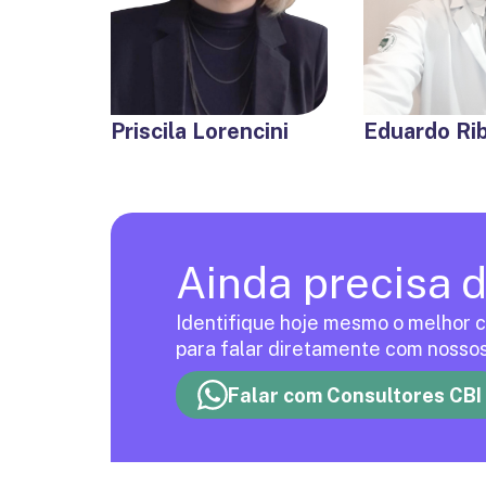
Priscila Lorencini
Eduardo Rib
Ainda precisa 
Identifique hoje mesmo o melhor c
para falar diretamente com nossos
Falar com Consultores CBI