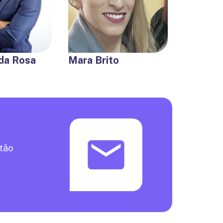
 da Rosa
Mara Brito
otão