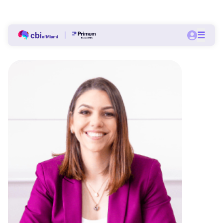
Bolsas a partir de 60% nas pós-graduações do CBI.
☰
Quero me matricular