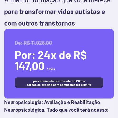
construção e adaptação
da USF, dedican
transcultural de instrumentos
psicológicos; depressão e suicídio
para transformar vidas autistas e 
[&hellip;]
com outros transtornos
De: R$ 11.928,00
Por:
24x de R$
147,00
/ mês
parcelamento recorrente no PIX ou
cartão de crédito sem comprometer o limite
Neuropsicologia: Avaliação e Reabilitação 
Neuropsicológica
. Tudo que você terá acesso: