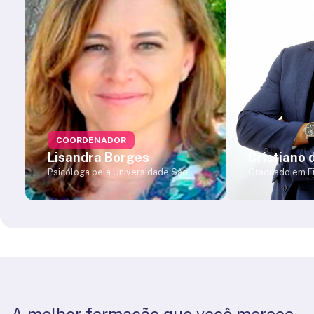
COORDENADOR
Lisandra Borges
Cristiano 
Psicóloga pela Universidade São
Graduado em Fi
Francisco Especialista em
Universidade Sã
Psicopedagogia Mestra e Doutora
possui especia
em Psicologia com ênfase em
Universitária p
Avaliação Psicológica pela
School, mestra
Universidade São Francisco
Saúde pelo Pr
(conceito Capes 7) Membro do
Graduação Stri
Laboratório de Avaliação
Ciências da Sa
Psicológica em Saúde Mental
doutorando pe
LAPSAM III/USF. Desenvolve
Integra o corp
pesquisas sobre saúde mental de
do Laboratório
crianças e adolescentes;
Molecular e Co
A melhor formação que você merece