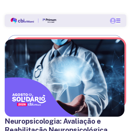
Bolsas a partir de 60% nas pós-graduações do CBI.
☰
Quero me matricular
Neuropsicologia: Avaliação e
Reabilitação Neuropsicológica