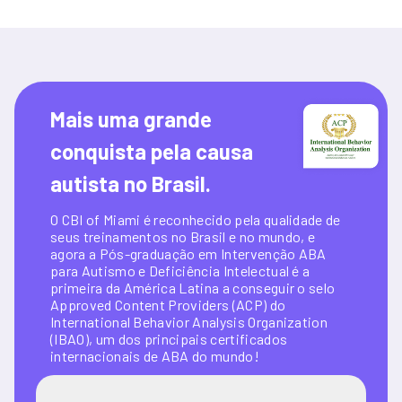
Mais uma grande 
conquista pela causa 
autista no Brasil.
O CBI of Miami é reconhecido pela qualidade de 
seus treinamentos no Brasil e no mundo, e 
agora a Pós-graduação em Intervenção ABA 
para Autismo e Deficiência Intelectual é a 
primeira da América Latina a conseguir o selo 
Approved Content Providers (ACP) do 
International Behavior Analysis Organization 
(IBAO), um dos principais certificados 
internacionais de ABA do mundo!