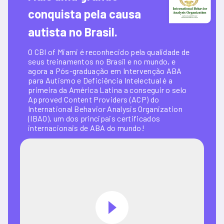
conquista pela causa 
autista no Brasil.
O CBI of Miami é reconhecido pela qualidade de 
seus treinamentos no Brasil e no mundo, e 
agora a Pós-graduação em Intervenção ABA 
para Autismo e Deficiência Intelectual é a 
primeira da América Latina a conseguir o selo 
Approved Content Providers (ACP) do 
International Behavior Analysis Organization 
(IBAO), um dos principais certificados 
internacionais de ABA do mundo!