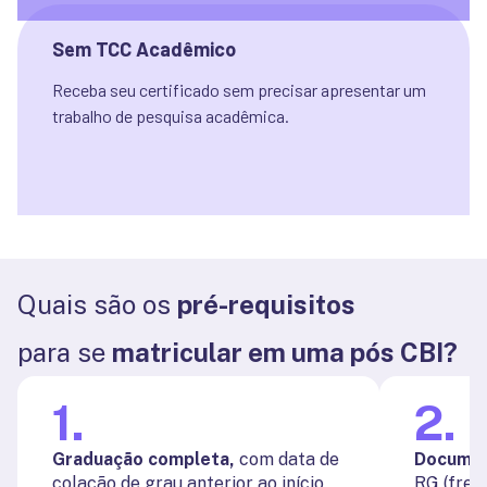
Sem TCC Acadêmico
Receba seu certificado sem precisar apresentar um 
trabalho de pesquisa acadêmica.
Quais são os
pré-requisitos
para se
matricular em uma pós CBI?
1
.
2
.
Graduação completa,
com data de
Documen
colação de grau anterior ao início
RG (frent