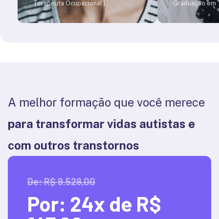
Terapeuta Ocupacional |
Graduação em T
Especialização em Tecnologia
em1985, Mestr
Assistiva | Especialização em
Social em 2006
Neuropsicologia | Mestrado em
em graduação e
Design @reabme
Sensu. Experiên
adultos e idos
neurológicas. 
cientifico da A
ex coord. da C
Ocupacional da
ALzheimer – PE.
[&hellip;]
A melhor formação que você merece
para transformar vidas autistas e 
com outros transtornos
De: R$ 9.528,00
Por:
24x de R$