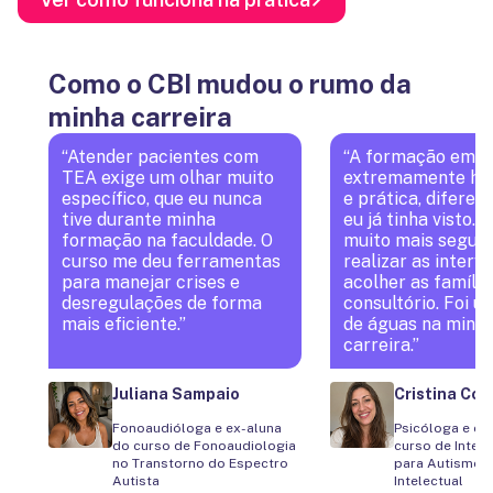
Como o CBI mudou o rumo da
minha carreira
“
Atender pacientes com
“
A formação em A
TEA exige um olhar muito
extremamente hu
específico, que eu nunca
e prática, diferen
tive durante minha
eu já tinha visto. 
formação na faculdade. O
muito mais segur
curso me deu ferramentas
realizar as interv
para manejar crises e
acolher as famíli
desregulações de forma
consultório. Foi u
mais eficiente.
”
de águas na minh
carreira.
”
Juliana Sampaio
Cristina Coi
Fonoaudióloga e ex-aluna
Psicóloga e ex
do curso de Fonoaudiologia
curso de Inter
no Transtorno do Espectro
para Autismo e
Autista
Intelectual