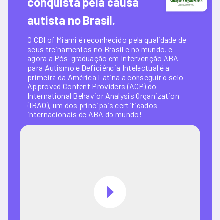
conquista pela causa 
autista no Brasil.
O CBI of Miami é reconhecido pela qualidade de 
seus treinamentos no Brasil e no mundo, e 
agora a Pós-graduação em Intervenção ABA 
para Autismo e Deficiência Intelectual é a 
primeira da América Latina a conseguir o selo 
Approved Content Providers (ACP) do 
International Behavior Analysis Organization 
(IBAO), um dos principais certificados 
internacionais de ABA do mundo!