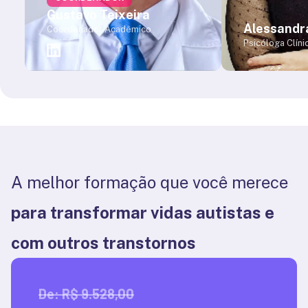
Gustavo Teixeira
Alessandr
Coordenador Acadêmico
Psicóloga Clínic
Especialista e
Pedagógica Pó
Psicossomátic
Especialista e
Pós-graduada 
Especial e Inc
Psicologia pel
Filho (UGF) Bac
Plena em Psico
Universidade G
Formadora na á
A melhor formação que você merece
Capacitação Pro
Orientação e R
Profissional Ne
para transformar vidas autistas e 
e TCC; Psicologi
com outros transtornos
De: R$ 9.528,00