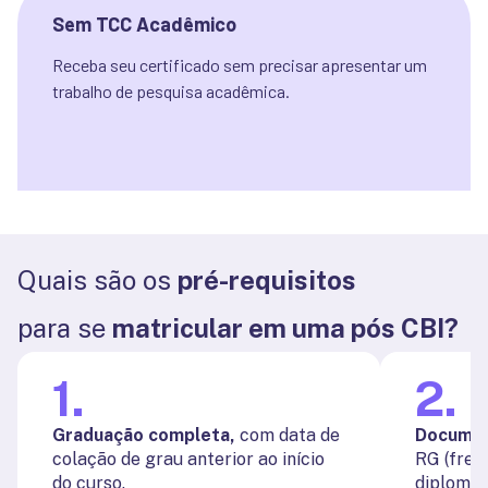
Sem TCC Acadêmico
Receba seu certificado sem precisar apresentar um 
trabalho de pesquisa acadêmica.
Quais são os
pré-requisitos
para se
matricular em uma pós CBI?
1
.
2
.
Graduação completa,
com data de
Documen
colação de grau anterior ao início
RG (frent
do curso.
diploma 