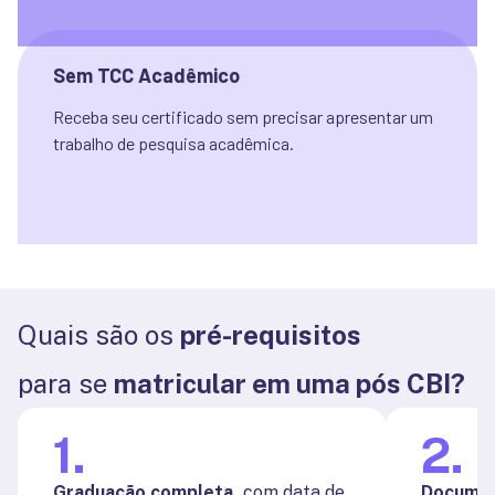
Sem TCC Acadêmico
Receba seu certificado sem precisar apresentar um 
trabalho de pesquisa acadêmica.
Quais são os
pré-requisitos
para se
matricular em uma pós CBI?
1
.
2
.
Graduação completa,
com data de
Documen