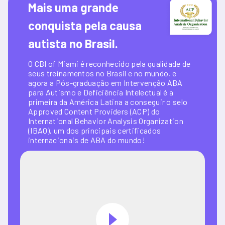
Mais uma grande 
conquista pela causa 
autista no Brasil.
O CBI of Miami é reconhecido pela qualidade de 
seus treinamentos no Brasil e no mundo, e 
agora a Pós-graduação em Intervenção ABA 
para Autismo e Deficiência Intelectual é a 
primeira da América Latina a conseguir o selo 
Approved Content Providers (ACP) do 
International Behavior Analysis Organization 
(IBAO), um dos principais certificados 
internacionais de ABA do mundo!