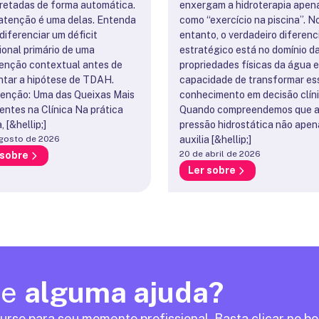
pretadas de forma automática.
enxergam a hidroterapia apen
atenção é uma delas. Entenda
como “exercício na piscina”. N
diferenciar um déficit
entanto, o verdadeiro diferenc
ional primário de uma
estratégico está no domínio d
enção contextual antes de
propriedades físicas da água e
ntar a hipótese de TDAH.
capacidade de transformar es
enção: Uma das Queixas Mais
conhecimento em decisão clíni
entes na Clínica Na prática
Quando compreendemos que 
, [&hellip;]
pressão hidrostática não apen
gosto de 2026
auxilia [&hellip;]
20 de abril de 2026
 sobre
Ler sobre
de
alguma ajuda?
urso para seu momento profissional. Basta clicar no b