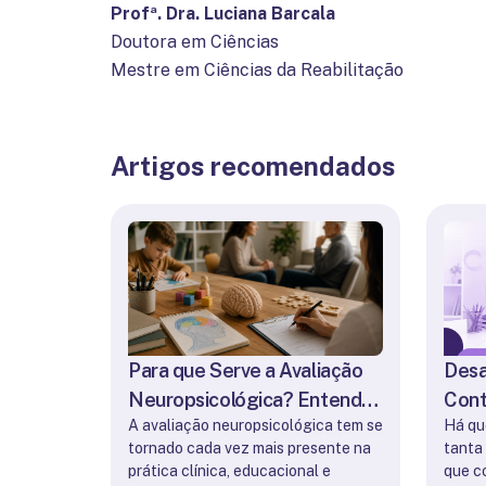
Profª. Dra. Luciana Barcala
Doutora em Ciências
Mestre em Ciências da Reabilitação
Artigos recomendados
Para que Serve a Avaliação
Desa
Neuropsicológica? Entenda
Cont
A avaliação neuropsicológica tem se
Há qu
o Funcionamento do
Difer
tornado cada vez mais presente na
tanta 
Cérebro
prática clínica, educacional e
que c