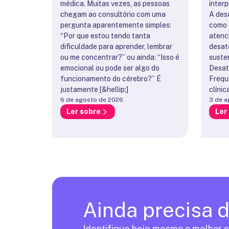
médica. Muitas vezes, as pessoas
inter
chegam ao consultório com uma
A des
pergunta aparentemente simples:
como 
“Por que estou tendo tanta
atenc
dificuldade para aprender, lembrar
desat
ou me concentrar?” ou ainda: “Isso é
suste
emocional ou pode ser algo do
Desat
funcionamento do cérebro?” É
Frequ
justamente [&hellip;]
clínica
6 de agosto de 2026
3 de a
Ler sobre
Ler
Ainda precisa 
Identifique hoje mesmo o melhor c