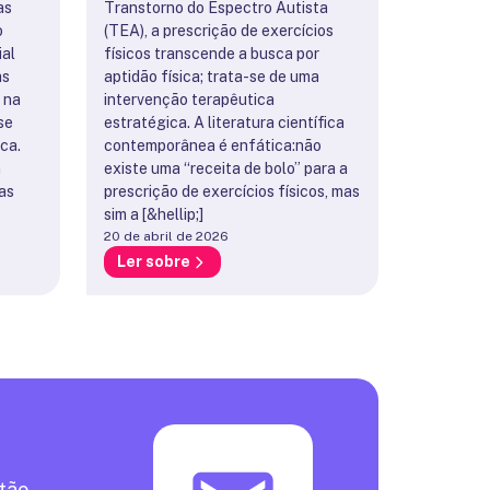
as
Transtorno do Espectro Autista
o
(TEA), a prescrição de exercícios
ial
físicos transcende a busca por
as
aptidão física; trata-se de uma
 na
intervenção terapêutica
se
estratégica. A literatura científica
ca.
contemporânea é enfática:não
a
existe uma “receita de bolo” para a
as
prescrição de exercícios físicos, mas
sim a [&hellip;]
20 de abril de 2026
Ler sobre
otão