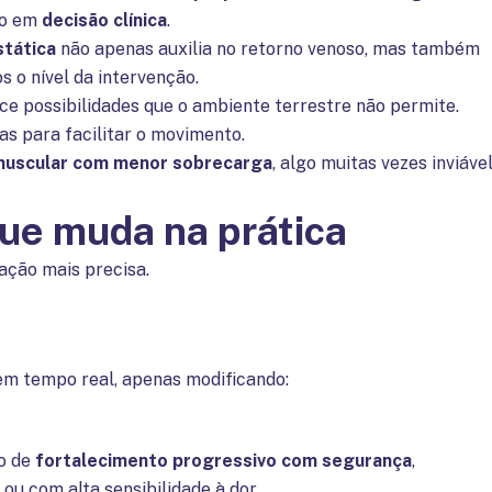
to em
decisão clínica
.
stática
não apenas auxilia no retorno venoso, mas também
 o nível da intervenção.
ece possibilidades que o ambiente terrestre não permite.
as para facilitar o movimento.
muscular com menor sobrecarga
, algo muitas vezes inviáve
que muda na prática
ção mais precisa.
 em tempo real, apenas modificando:
so de
fortalecimento progressivo com segurança
,
u com alta sensibilidade à dor.