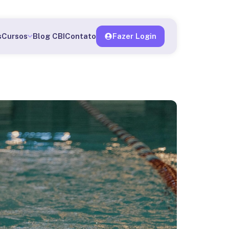
o me matricular
s
Cursos
Blog CBI
Contato
Fazer Login