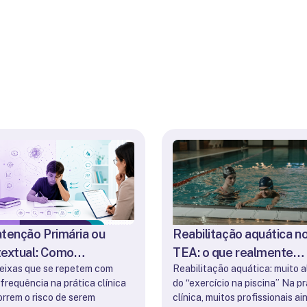
tenção Primária ou
Reabilitação aquática n
extual: Como
TEA: o que realmente
eixas que se repetem com
Reabilitação aquática: muito 
enciar na Prática Clínica
diferencia o profissional
frequência na prática clínica
do “exercício na piscina” Na pr
prática
orrem o risco de serem
clínica, muitos profissionais ai