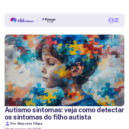
Bolsas a partir de 60% nas pós-graduações do CBI.
☰
Quero me matricular
Autismo sintomas: veja como detectar
os sintomas do filho autista
Por
Marcelo Filipe