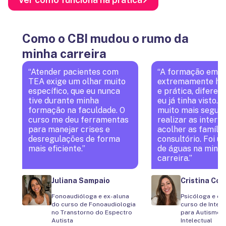
Como o CBI mudou o rumo da
minha carreira
“
Atender pacientes com
“
A formação em A
TEA exige um olhar muito
extremamente hu
específico, que eu nunca
e prática, diferen
tive durante minha
eu já tinha visto. 
formação na faculdade. O
muito mais segur
curso me deu ferramentas
realizar as interv
para manejar crises e
acolher as famíli
desregulações de forma
consultório. Foi u
mais eficiente.
”
de águas na minh
carreira.
”
Juliana Sampaio
Cristina Coi
Fonoaudióloga e ex-aluna
Psicóloga e ex
do curso de Fonoaudiologia
curso de Inter
no Transtorno do Espectro
para Autismo e
Autista
Intelectual